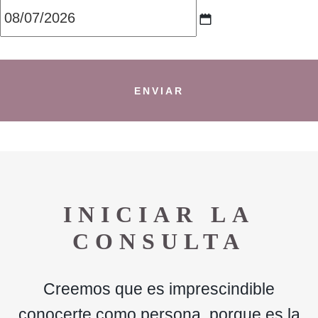
MM
barra
oblicua
DD
barra
oblicua
INICIAR LA
AAAA
CONSULTA
Creemos que es imprescindible
conocerte como persona, porque es la