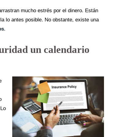
rrastran mucho estrés por el dinero. Están
la lo antes posible. No obstante, existe una
os
.
uridad un calendario
e
o
 Lo